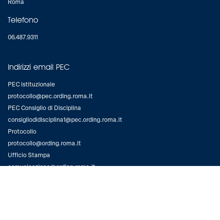
Roma
Telefono
06.487.9311
Indirizzi email PEC
PEC istituzionale
protocollo@pec.ording.roma.it
PEC Consiglio di Disciplina
consigliodidisciplina1@pec.ording.roma.it
Protocollo
protocollo@ording.roma.it
Ufficio Stampa
comunicazione@ording.roma.it
Consiglio di Disciplina
consigliodidisciplina1@ording.roma.it